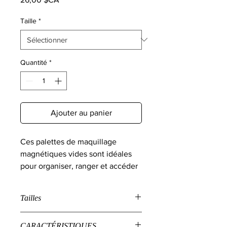
Taille
*
Quantité
*
Ajouter au panier
Ces palettes de maquillage
magnétiques vides sont idéales
pour organiser, ranger et accéder
facilement à vos produits de
maquillage dans un étui léger et
Tailles
épuré. Créez des palettes de fards
à paupières personnalisées,
Dimensions intérieures :
CARACTÉRISTIQUES
rangez vos blushs, poudres,